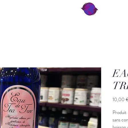
imentaires
More
HerBio Versailles
EA
TR
10,00 
Produit 
sans con
boisson