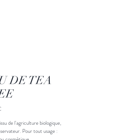
U DE TEA
EE
Prix
€
issu de l'agriculture biologique,
servateur. Pour tout usage :
 ou cosmétique.